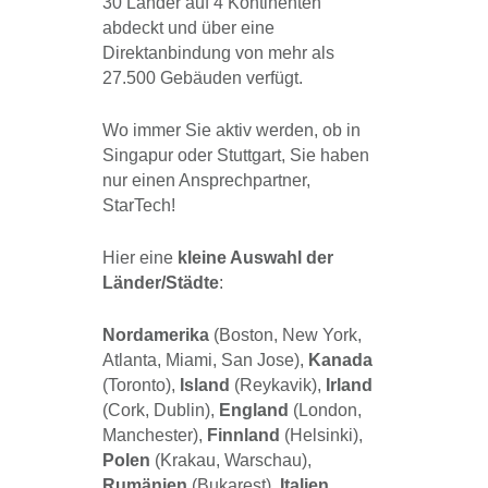
30 Länder auf 4 Kontinenten
abdeckt und über eine
Direktanbindung von mehr als
27.500 Gebäuden verfügt.
Wo immer Sie aktiv werden, ob in
Singapur oder Stuttgart, Sie haben
nur einen Ansprechpartner,
StarTech!
Hier eine
kleine Auswahl der
Länder/Städte
:
Nordamerika
(Boston, New York,
Atlanta, Miami, San Jose),
Kanada
(Toronto),
Island
(Reykavik),
Irland
(Cork, Dublin),
England
(London,
Manchester),
Finnland
(Helsinki),
Polen
(Krakau, Warschau),
Rumänien
(Bukarest),
Italien