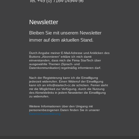
Tel. +49 (0) 7164-14944-96
Newsletter
Bleiben Sie mit unserem Newsletter
immer auf dem aktuellen Stand.
Durch Angabe meiner E-Mail-Adresse und Anklicken des
Buttons „Abonnieren“ erkläre ich mich damit
einverstanden, dass mich die Firma StarTech über
ausgewählte Themen (Sprach- und
Datenkommunikation) regelmäßig informieren darf.
Nach der Registrierung kann ich die Einwilligung
jederzeit widerrufen. Einen Widerruf der Einwilligung
kann ich an info@startech-cc.de schicken. Ferner steht
mir die Möglichkeit zur Verfügung, durch die Nutzung
des Abmeldelinks in jedem Newsletter die Einwilligung
zu widerrufen.
Weitere Informationen über den Umgang mit
personenbezogenen Daten finden Sie in unserer
Datenschutzerklärung.