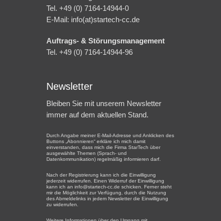
Tel. +49 (0) 7164-14944-0
E-Mail: info(at)startech-cc.de
Auftrags- & Störungsmanagement
Tel. +49 (0) 7164-14944-96
Newsletter
Bleiben Sie mit unserem Newsletter
immer auf dem aktuellen Stand.
Durch Angabe meiner E-Mail-Adresse und Anklicken des
Buttons „Abonnieren“ erkläre ich mich damit
einverstanden, dass mich die Firma StarTech über
ausgewählte Themen (Sprach- und
Datenkommunikation) regelmäßig informieren darf.
Nach der Registrierung kann ich die Einwilligung
jederzeit widerrufen. Einen Widerruf der Einwilligung
kann ich an info@startech-cc.de schicken. Ferner steht
mir die Möglichkeit zur Verfügung, durch die Nutzung
des Abmeldelinks in jedem Newsletter die Einwilligung
zu widerrufen.
Weitere Informationen über den Umgang mit