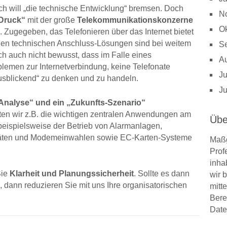
h will „die technische Entwicklung“ bremsen. Doch
N
 Druck“
mit der große
Telekommunikationskonzerne
Ok
. Zugegeben, das Telefonieren über das Internet bietet
igen technischen Anschluss-Lösungen sind bei weitem
S
ich auch nicht bewusst, dass im Falle eines
A
blemen zur Internetverbindung, keine Telefonate
Ju
rausblickend“ zu denken und zu handeln.
Ju
-Analyse“ und ein „Zukunfts-Szenario“
en wir z.B. die wichtigen zentralen Anwendungen am
Übe
 beispielsweise der Betrieb von Alarmanlagen,
räten und Modemeinwahlen sowie EC-Karten-Systeme
Maßg
Prof
inha
Sie
Klarheit und Planungssicherheit
. Sollte es dann
wir 
dann reduzieren Sie mit uns Ihre organisatorischen
mitt
Bere
Date