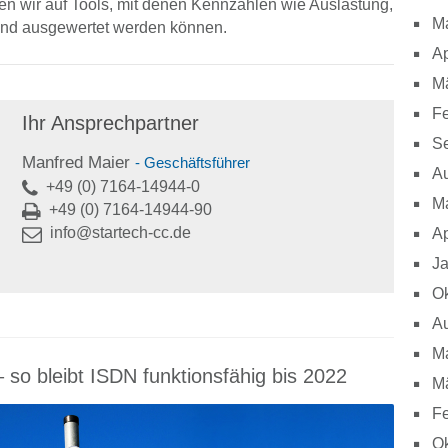
n wir auf Tools, mit denen Kennzahlen wie Auslastung,
M
und ausgewertet werden können.
Ap
M
Fe
Ihr Ansprechpartner
S
Manfred Maier
- Geschäftsführer
A
+49 (0) 7164-14944-0
M
+49 (0) 7164-14944-90
info@startech-cc.de
Ap
J
Ok
A
M
 so bleibt ISDN funktionsfähig bis 2022
M
Fe
Ok