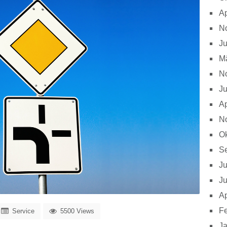
Ap
N
Ju
M
N
Ju
Ap
N
Ok
S
Ju
Ju
Ap
Fe
Service
5500 Views
J