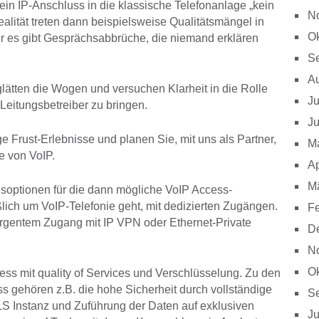
in IP-Anschluss in die klassische Telefonanlage „kein
N
ealität treten dann beispielsweise Qualitätsmängel in
Ok
r es gibt Gesprächsabbrüche, die niemand erklären
S
A
glätten die Wogen und versuchen Klarheit in die Rolle
Ju
 Leitungsbetreiber zu bringen.
Ju
e Frust-Erlebnisse und planen Sie, mit uns als Partner,
M
e von VoIP.
Ap
M
soptionen für die dann mögliche VoIP Access-
ich um VoIP-Telefonie geht, mit dedizierten Zugängen.
Fe
ergentem Zugang mit IP VPN oder Ethernet-Private
D
N
Ok
ss mit quality of Services und Verschlüsselung. Zu den
s gehören z.B. die hohe Sicherheit durch vollständige
S
S Instanz und Zuführung der Daten auf exklusiven
Ju