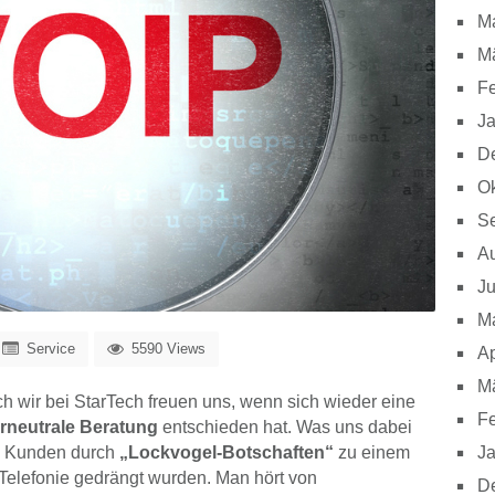
M
M
Fe
J
D
Ok
S
A
Ju
M
Service
5590 Views
Ap
M
h wir bei StarTech freuen uns, wenn sich wieder eine
Fe
erneutrale Beratung
entschieden hat. Was uns dabei
ese Kunden durch
„Lockvogel-Botschaften“
zu einem
J
Telefonie gedrängt wurden. Man hört von
D