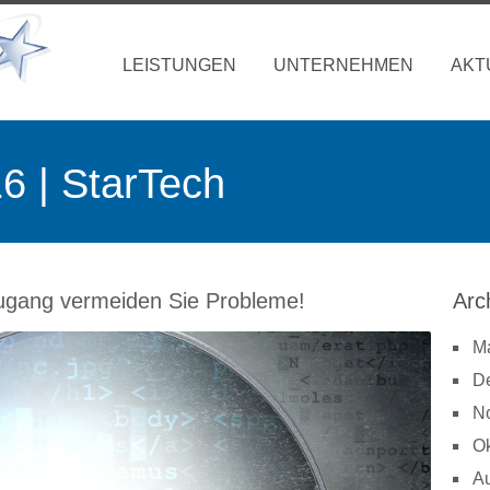
LEISTUNGEN
UNTERNEHMEN
AKT
 | StarTech
Zugang vermeiden Sie Probleme!
Arc
M
D
N
Ok
A