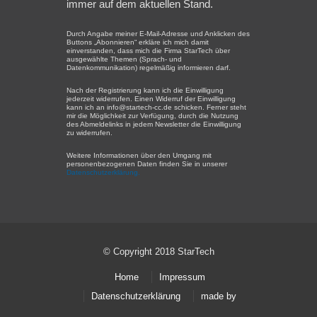
immer auf dem aktuellen Stand.
Durch Angabe meiner E-Mail-Adresse und Anklicken des
Buttons „Abonnieren“ erkläre ich mich damit
einverstanden, dass mich die Firma StarTech über
ausgewählte Themen (Sprach- und
Datenkommunikation) regelmäßig informieren darf.
Nach der Registrierung kann ich die Einwilligung
jederzeit widerrufen. Einen Widerruf der Einwilligung
kann ich an info@startech-cc.de schicken. Ferner steht
mir die Möglichkeit zur Verfügung, durch die Nutzung
des Abmeldelinks in jedem Newsletter die Einwilligung
zu widerrufen.
Weitere Informationen über den Umgang mit
personenbezogenen Daten finden Sie in unserer
Datenschutzerklärung.
© Copyright 2018 StarTech
Home
Impressum
Datenschutzerklärung
made by