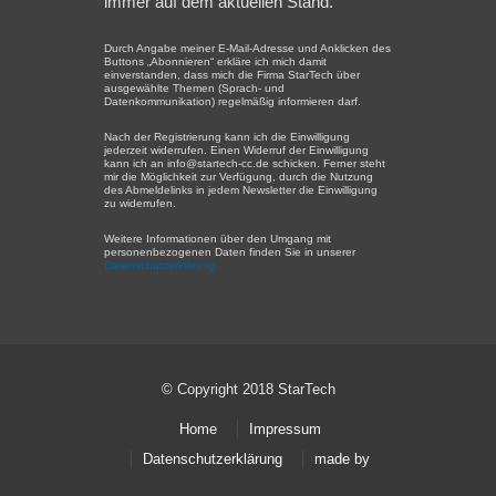
immer auf dem aktuellen Stand.
Durch Angabe meiner E-Mail-Adresse und Anklicken des
Buttons „Abonnieren“ erkläre ich mich damit
einverstanden, dass mich die Firma StarTech über
ausgewählte Themen (Sprach- und
Datenkommunikation) regelmäßig informieren darf.
Nach der Registrierung kann ich die Einwilligung
jederzeit widerrufen. Einen Widerruf der Einwilligung
kann ich an info@startech-cc.de schicken. Ferner steht
mir die Möglichkeit zur Verfügung, durch die Nutzung
des Abmeldelinks in jedem Newsletter die Einwilligung
zu widerrufen.
Weitere Informationen über den Umgang mit
personenbezogenen Daten finden Sie in unserer
Datenschutzerklärung.
© Copyright 2018 StarTech
Home
Impressum
Datenschutzerklärung
made by