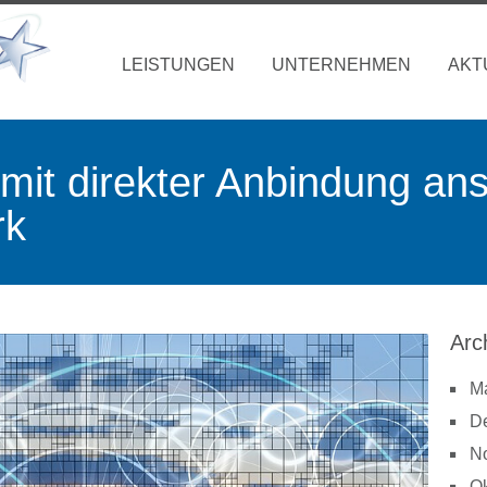
LEISTUNGEN
UNTERNEHMEN
AKT
mit direkter Anbindung an
rk
Arc
M
D
N
Ok