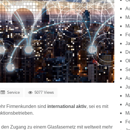
A
M
M
Fe
J
D
Ok
S
A
Ju
Service
5077 Views
M
Ap
hr Firmenkunden sind
international aktiv
, sei es mit
M
uktionsbetrieben.
Fe
 den Zugang zu einem Glasfasernetz mit weltweit mehr