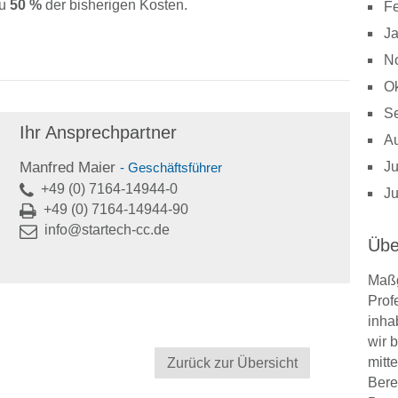
zu
50 %
der bisherigen Kosten.
Fe
J
N
Ok
S
Ihr Ansprechpartner
A
Ju
Manfred Maier
- Geschäftsführer
+49 (0) 7164-14944-0
Ju
+49 (0) 7164-14944-90
info@startech-cc.de
Übe
Maßg
Prof
inha
wir 
mitt
Zurück zur Übersicht
Bere