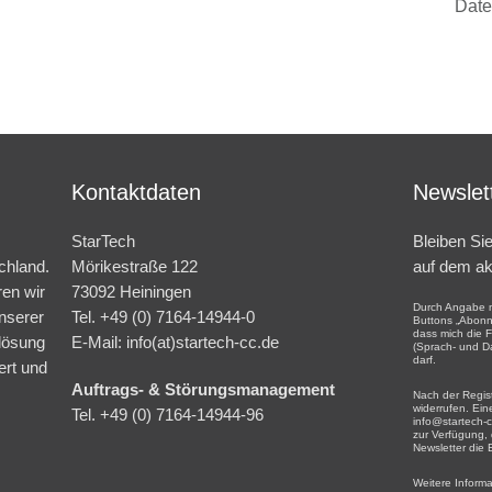
Date
Kontaktdaten
Newslet
StarTech
Bleiben Si
chland.
Mörikestraße 122
auf dem ak
ren wir
73092 Heiningen
Durch Angabe m
nserer
Tel. +49 (0) 7164-14944-0
Buttons „Abonni
dass mich die 
lösung
E-Mail: info(at)startech-cc.de
(Sprach- und D
darf.
ert und
Auftrags- & Störungsmanagement
Nach der Regist
widerrufen. Ein
Tel. +49 (0) 7164-14944-96
info@startech-c
zur Verfügung,
Newsletter die 
Weitere Inform