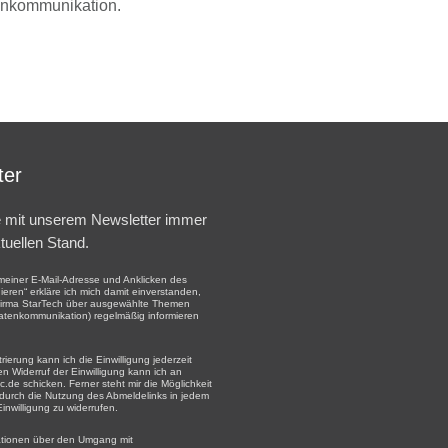
nkommunikation.
ter
e mit unserem Newsletter immer
tuellen Stand.
einer E-Mail-Adresse und Anklicken des
eren“ erkläre ich mich damit einverstanden,
Firma StarTech über ausgewählte Themen
atenkommunikation) regelmäßig informieren
rierung kann ich die Einwilligung jederzeit
en Widerruf der Einwilligung kann ich an
c.de schicken. Ferner steht mir die Möglichkeit
 durch die Nutzung des Abmeldelinks in jedem
Einwilligung zu widerrufen.
ationen über den Umgang mit