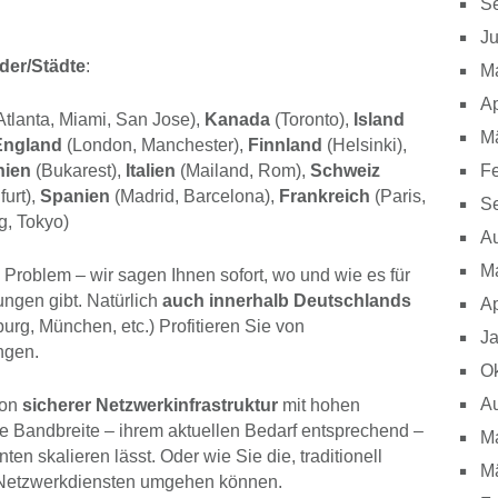
S
Ju
der/Städte
:
M
Ap
tlanta, Miami, San Jose),
Kanada
(Toronto),
Island
M
England
(London, Manchester),
Finnland
(Helsinki),
Fe
ien
(Bukarest),
Italien
(Mailand, Rom),
Schweiz
urt),
Spanien
(Madrid, Barcelona),
Frankreich
(Paris,
S
, Tokyo)
A
M
n Problem – wir sagen Ihnen sofort, wo und wie es für
ungen gibt. Natürlich
auch innerhalb Deutschlands
Ap
burg, München, etc.) Profitieren Sie von
J
ngen.
Ok
A
von
sicherer Netzwerkinfrastruktur
mit hohen
die Bandbreite – ihrem aktuellen Bedarf entsprechend –
M
ten skalieren lässt. Oder wie Sie die, traditionell
M
n Netzwerkdiensten umgehen können.