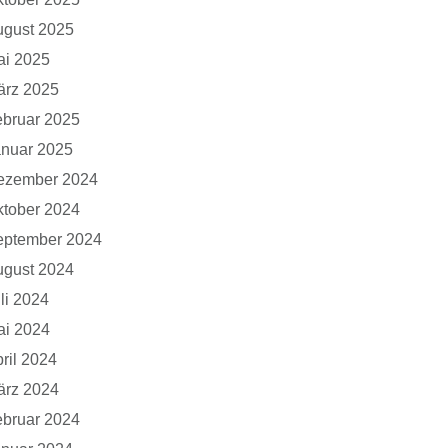
ugust 2025
ai 2025
ärz 2025
bruar 2025
anuar 2025
ezember 2024
tober 2024
eptember 2024
ugust 2024
li 2024
ai 2024
ril 2024
ärz 2024
bruar 2024