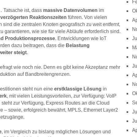
Fe
n… Tatsache ist, dass
massive Datenvolumen
im
Ok
u
verzögerten Reaktionszeiten
führen. Von vielen
Ap
 sind die zentralen Knoten geografisch zu weit entfernt,
N
 garantieren, wie sie für viele Abläufe erforderlich sind.
Ju
und Produktionsprozesse
. Entwicklungen wie IoT
werden dazu beitragen, dass die
Belastung
M
eiter steigt
.
N
Ju
gefragt wie noch nie. Denn es gibt keine Akzeptanz mehr
duktion auf Bandbreitengrenzen.
Ap
N
stitionen steht nun eine
erstklassige Lösung
in
Ok
erk
, mit vielen Leistungsvorteilen, zur Verfügung: VoIP
S
 steht zur Verfügung, Express Routes an die Cloud
re – sowie, erfolgreich bewährt, MPLS, Ethernet Layer2
Ju
netzugänge.
Ju
Ap
e
, im Vergleich zu bislang möglichen Lösungen und