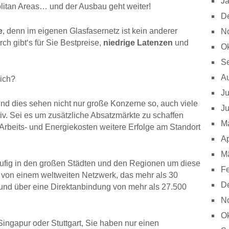
J
olitan Areas… und der Ausbau geht weiter!
D
e
, denn im eigenen Glasfasernetz ist kein anderer
N
ch gibt‘s für Sie Bestpreise,
niedrige Latenzen
und
Ok
S
A
sich?
Ju
 und dies sehen nicht nur große Konzerne so, auch viele
Ju
ktiv. Sei es um zusätzliche Absatzmärkte zu schaffen
M
 Arbeits- und Energiekosten weitere Erfolge am Standort
Ap
M
äufig in den großen Städten und den Regionen um diese
Fe
zt von einem weltweiten Netzwerk, das mehr als 30
D
und über eine Direktanbindung von mehr als 27.500
N
Ok
ingapur oder Stuttgart, Sie haben nur einen