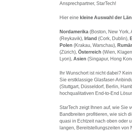
Ansprechpartner, StarTech!
Hier eine
kleine Auswahl der Län
Nordamerika
(Boston, New York, A
(Reykavik),
Irland
(Cork, Dublin),
Polen
(Krakau, Warschau),
Rumän
(Zürich),
Österreich
(Wien, Klagenf
Lyon),
Asien
(Singapur, Hong Kong
Ihr Wunschort ist nicht dabei? Kei
Sie erstklassige Glasfaser-Anbind
(Stuttgart, Düsseldorf, Berlin, Ham
hochqualitativen End-to-End Lösu
StarTech zeigt Ihnen auf, wie Sie 
Bandbreiten profitieren, wie sich 
quasi in Echtzeit nach oben oder un
langen, Bereitstellungszeiten vo