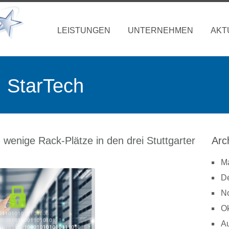
LEISTUNGEN
UNTERNEHMEN
AKT
| StarTech
 wenige Rack-Plätze in den drei Stuttgarter
Arc
M
D
N
Ok
A