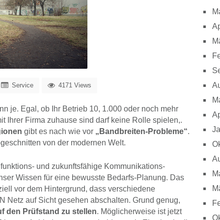
M
Ap
M
Fe
S
A
Service
4171 Views
M
n je. Egal, ob Ihr Betrieb 10, 1.000 oder noch mehr
Ap
t Ihrer Firma zuhause sind darf keine Rolle spielen,.
J
gionen
gibt es nach wie vor
„Bandbreiten-Probleme“
.
abgeschnitten von der modernen Welt.
Ok
A
 funktions- und zukunftsfähige Kommunikations-
M
 unser Wissen für eine bewusste Bedarfs-Planung. Das
M
eziell vor dem Hintergrund, dass verschiedene
 Netz auf Sicht gesehen abschalten. Grund genug,
Fe
 den Prüfstand zu stellen
. Möglicherweise ist jetzt
Ok