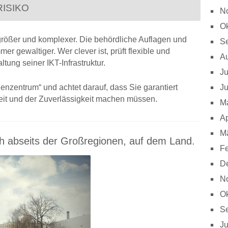
ISIKO
N
Ok
ößer und komplexer. Die behördliche Auflagen und
S
r gewaltiger. Wer clever ist, prüft flexible und
A
tung seiner IKT-Infrastruktur.
Ju
enzentrum“ und achtet darauf, dass Sie garantiert
Ju
heit und der Zuverlässigkeit machen müssen.
M
Ap
M
uch abseits der Großregionen, auf dem Land.
Fe
D
N
Ok
S
Ju