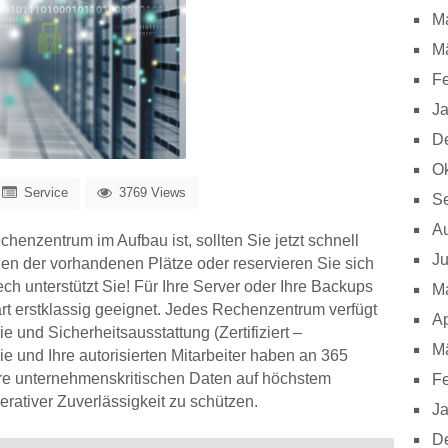
M
M
Fe
J
D
Ok
Service
3769 Views
S
A
enzentrum im Aufbau ist, sollten Sie jetzt schnell
Ju
nen der vorhandenen Plätze oder reservieren Sie sich
ch unterstützt Sie! Für Ihre Server oder Ihre Backups
M
gart erstklassig geeignet. Jedes Rechenzentrum verfügt
Ap
 und Sicherheitsausstattung (Zertifiziert –
M
ie und Ihre autorisierten Mitarbeiter haben an 365
Ihre unternehmenskritischen Daten auf höchstem
Fe
erativer Zuverlässigkeit zu schützen.
J
D