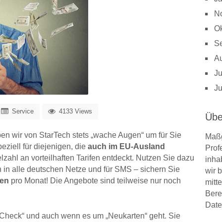
N
Ok
S
A
Ju
Ju
Service
4133 Views
Übe
ben wir von StarTech stets „wache Augen“ um für Sie
Maßg
ziell für diejenigen, die
auch im EU-Ausland
Prof
lzahl an vorteilhaften Tarifen entdeckt. Nutzen Sie dazu
inha
n in alle deutschen Netze und für SMS – sichern Sie
wir 
en
pro Monat! Die Angebote sind teilweise nur noch
mitt
Bere
Date
if-Check“ und auch wenn es um „Neukarten“ geht. Sie