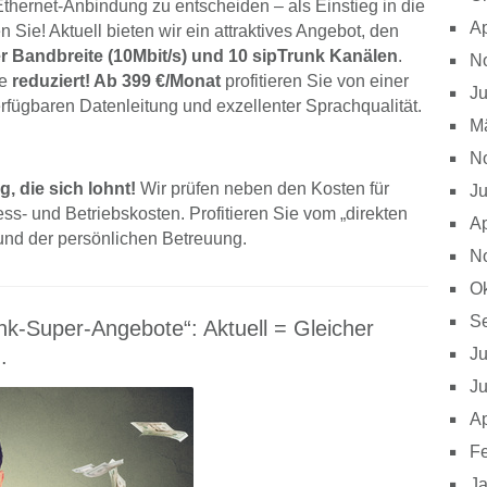
 Ethernet-Anbindung zu entscheiden – als Einstieg in die
Ap
n Sie! Aktuell bieten wir ein attraktives Angebot, den
r Bandbreite (10Mbit/s) und 10 sipTrunk Kanälen
.
N
de
reduziert! Ab 399 €/Monat
profitieren Sie von einer
Ju
erfügbaren Datenleitung und exzellenter Sprachqualität.
M
N
, die sich lohnt!
Wir prüfen neben den Kosten für
Ju
ss- und Betriebskosten. Profitieren Sie vom „direkten
Ap
und der persönlichen Betreuung.
N
Ok
S
nk-Super-Angebote“: Aktuell = Gleicher
.
Ju
Ju
Ap
Fe
J