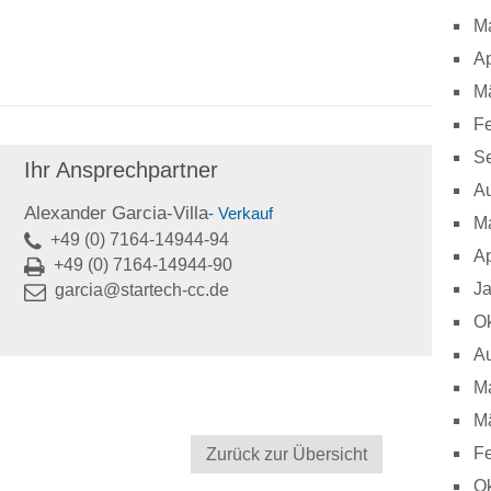
M
Ap
M
Fe
S
Ihr Ansprechpartner
A
Alexander Garcia-Villa
- Verkauf
M
+49 (0) 7164-14944-94
Ap
+49 (0) 7164-14944-90
J
garcia@startech-cc.de
Ok
A
M
M
Fe
Zurück zur Übersicht
Ok