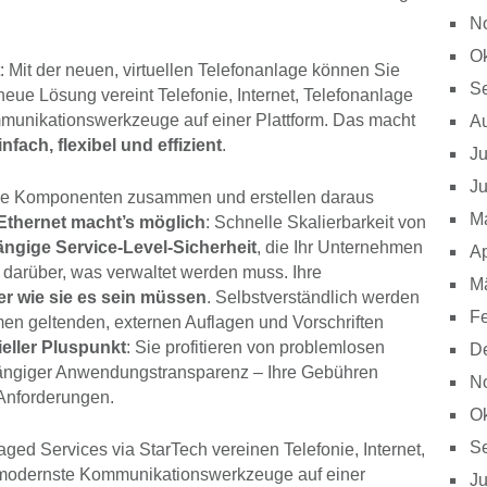
N
Ok
: Mit der neuen, virtuellen Telefonanlage können Sie
S
 neue Lösung vereint Telefonie, Internet, Telefonanlage
unikationswerkzeuge auf einer Plattform. Das macht
A
ach, flexibel und effizient
.
Ju
Ju
 alle Komponenten zusammen und erstellen daraus
M
Ethernet macht’s möglich
: Schnelle Skalierbarkeit von
ngige Service-Level-Sicherheit
, die Ihr Unternehmen
Ap
e darüber, was verwaltet werden muss. Ihre
M
r wie sie es sein müssen
. Selbstverständlich werden
Fe
men geltenden, externen Auflagen und Vorschriften
ieller Pluspunkt
: Sie profitieren von problemlosen
D
ängiger Anwendungstransparenz – Ihre Gebühren
N
 Anforderungen.
Ok
S
aged Services via StarTech vereinen Telefonie, Internet,
 modernste Kommunikationswerkzeuge auf einer
Ju