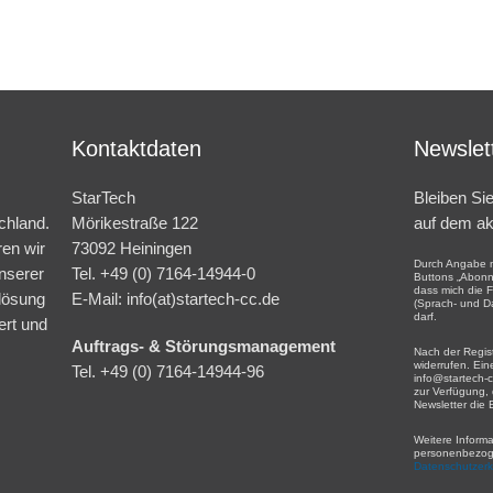
Kontaktdaten
Newslet
StarTech
Bleiben Si
chland.
Mörikestraße 122
auf dem ak
ren wir
73092 Heiningen
Durch Angabe m
nserer
Tel. +49 (0) 7164-14944-0
Buttons „Abonni
dass mich die 
lösung
E-Mail: info(at)startech-cc.de
(Sprach- und D
darf.
ert und
Auftrags- & Störungsmanagement
Nach der Regist
widerrufen. Ein
Tel. +49 (0) 7164-14944-96
info@startech-c
zur Verfügung,
Newsletter die 
Weitere Inform
personenbezoge
Datenschutzerk