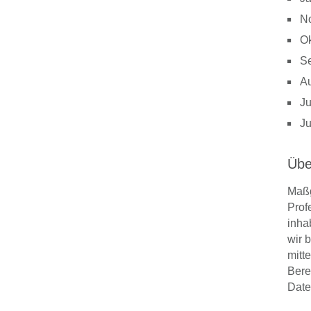
N
Ok
S
A
Ju
Ju
Übe
Maßg
Prof
inha
wir 
mitt
Bere
Date