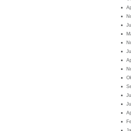
Ap
N
Ju
M
N
Ju
Ap
N
Ok
S
Ju
Ju
Ap
Fe
J