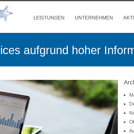
LEISTUNGEN
UNTERNEHMEN
AKT
ces aufgrund hoher Inform
Arc
M
D
N
Ok
A