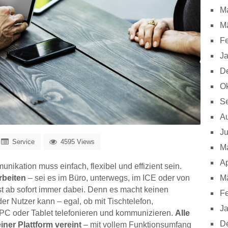
M
M
Fe
J
D
Ok
S
A
Ju
Service
4595 Views
M
Ap
ikation muss einfach, flexibel und effizient sein.
M
rbeiten
– sei es im Büro, unterwegs, im ICE oder von
st ab sofort immer dabei. Denn es macht keinen
Fe
er Nutzer kann – egal, ob mit Tischtelefon,
J
PC oder Tablet telefonieren und kommunizieren.
Alle
D
ner Plattform vereint
– mit vollem Funktionsumfang