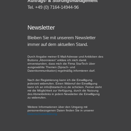
Auftrags- & Störungsmanagement
Tel. +49 (0) 7164-14944-96
Newsletter
Bleiben Sie mit unserem Newsletter
immer auf dem aktuellen Stand.
Durch Angabe meiner E-Mail-Adresse und Anklicken des
Buttons „Abonnieren“ erkläre ich mich damit
einverstanden, dass mich die Firma StarTech über
ausgewählte Themen (Sprach- und
Datenkommunikation) regelmäßig informieren darf.
Nach der Registrierung kann ich die Einwilligung
jederzeit widerrufen. Einen Widerruf der Einwilligung
kann ich an info@startech-cc.de schicken. Ferner steht
mir die Möglichkeit zur Verfügung, durch die Nutzung
des Abmeldelinks in jedem Newsletter die Einwilligung
zu widerrufen.
Weitere Informationen über den Umgang mit
personenbezogenen Daten finden Sie in unserer
Datenschutzerklärung.