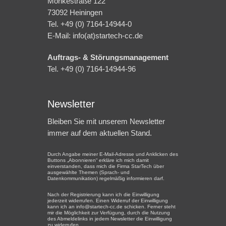
Mörikestraße 122
73092 Heiningen
Tel. +49 (0) 7164-14944-0
E-Mail: info(at)startech-cc.de
Auftrags- & Störungsmanagement
Tel. +49 (0) 7164-14944-96
Newsletter
Bleiben Sie mit unserem Newsletter
immer auf dem aktuellen Stand.
Durch Angabe meiner E-Mail-Adresse und Anklicken des
Buttons „Abonnieren“ erkläre ich mich damit
einverstanden, dass mich die Firma StarTech über
ausgewählte Themen (Sprach- und
Datenkommunikation) regelmäßig informieren darf.
Nach der Registrierung kann ich die Einwilligung
jederzeit widerrufen. Einen Widerruf der Einwilligung
kann ich an info@startech-cc.de schicken. Ferner steht
mir die Möglichkeit zur Verfügung, durch die Nutzung
des Abmeldelinks in jedem Newsletter die Einwilligung
zu widerrufen.