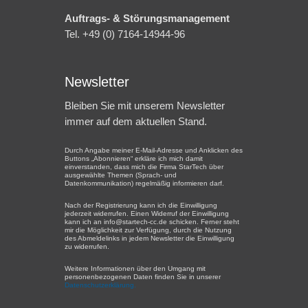
Auftrags- & Störungsmanagement
Tel. +49 (0) 7164-14944-96
Newsletter
Bleiben Sie mit unserem Newsletter
immer auf dem aktuellen Stand.
Durch Angabe meiner E-Mail-Adresse und Anklicken des
Buttons „Abonnieren“ erkläre ich mich damit
einverstanden, dass mich die Firma StarTech über
ausgewählte Themen (Sprach- und
Datenkommunikation) regelmäßig informieren darf.
Nach der Registrierung kann ich die Einwilligung
jederzeit widerrufen. Einen Widerruf der Einwilligung
kann ich an info@startech-cc.de schicken. Ferner steht
mir die Möglichkeit zur Verfügung, durch die Nutzung
des Abmeldelinks in jedem Newsletter die Einwilligung
zu widerrufen.
Weitere Informationen über den Umgang mit
personenbezogenen Daten finden Sie in unserer
Datenschutzerklärung.