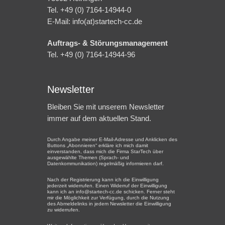
Tel. +49 (0) 7164-14944-0
E-Mail: info(at)startech-cc.de
Auftrags- & Störungsmanagement
Tel. +49 (0) 7164-14944-96
Newsletter
Bleiben Sie mit unserem Newsletter
immer auf dem aktuellen Stand.
Durch Angabe meiner E-Mail-Adresse und Anklicken des
Buttons „Abonnieren“ erkläre ich mich damit
einverstanden, dass mich die Firma StarTech über
ausgewählte Themen (Sprach- und
Datenkommunikation) regelmäßig informieren darf.
Nach der Registrierung kann ich die Einwilligung
jederzeit widerrufen. Einen Widerruf der Einwilligung
kann ich an info@startech-cc.de schicken. Ferner steht
mir die Möglichkeit zur Verfügung, durch die Nutzung
des Abmeldelinks in jedem Newsletter die Einwilligung
zu widerrufen.