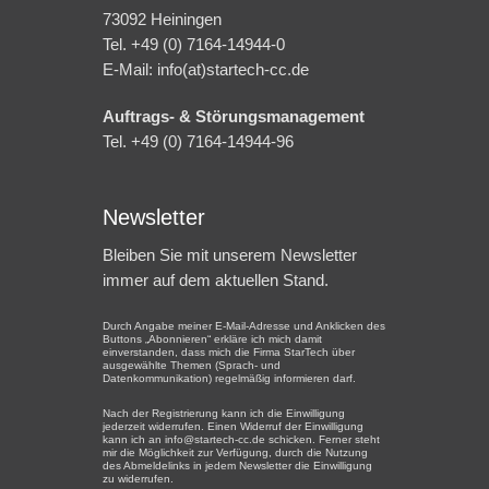
73092 Heiningen
Tel. +49 (0) 7164-14944-0
E-Mail: info(at)startech-cc.de
Auftrags- & Störungsmanagement
Tel. +49 (0) 7164-14944-96
Newsletter
Bleiben Sie mit unserem Newsletter
immer auf dem aktuellen Stand.
Durch Angabe meiner E-Mail-Adresse und Anklicken des
Buttons „Abonnieren“ erkläre ich mich damit
einverstanden, dass mich die Firma StarTech über
ausgewählte Themen (Sprach- und
Datenkommunikation) regelmäßig informieren darf.
Nach der Registrierung kann ich die Einwilligung
jederzeit widerrufen. Einen Widerruf der Einwilligung
kann ich an info@startech-cc.de schicken. Ferner steht
mir die Möglichkeit zur Verfügung, durch die Nutzung
des Abmeldelinks in jedem Newsletter die Einwilligung
zu widerrufen.