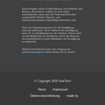
Durch Angabe meiner E-Mail-Adresse und Anklicken des
Buttons „Abonnieren“ erkläre ich mich damit
einverstanden, dass mich die Firma StarTech über
ausgewählte Themen (Sprach- und
Datenkommunikation) regelmäßig informieren darf.
Nach der Registrierung kann ich die Einwilligung
jederzeit widerrufen. Einen Widerruf der Einwilligung
kann ich an info@startech-cc.de schicken. Ferner steht
mir die Möglichkeit zur Verfügung, durch die Nutzung
des Abmeldelinks in jedem Newsletter die Einwilligung
zu widerrufen.
Weitere Informationen über den Umgang mit
personenbezogenen Daten finden Sie in unserer
Datenschutzerklärung.
© Copyright 2018 StarTech
Home
Impressum
Datenschutzerklärung
made by